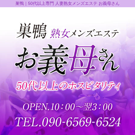
巣鴨｜50代以上専門 人妻熟女メンズエステ お義母さん